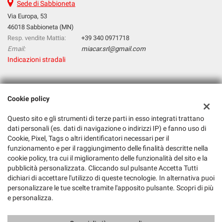
Sede di Sabbioneta
Via Europa, 53
46018 Sabbioneta (MN)
Resp. vendite Mattia:
+39 340 0971718
Email:
miacar.srl@gmail.com
Indicazioni stradali
Dati fiscali:
Cookie policy
Mia Car S.R.L.
Via Europa, 53, 46018, Sabbioneta (MN)
Questo sito e gli strumenti di terze parti in esso integrati trattano
C.F/P.IVA:
02526610205
dati personali (es. dati di navigazione o indirizzi IP) e fanno uso di
Registro delle imprese:
MN
Cookie, Pixel, Tags o altri identificatori necessari per il
funzionamento e per il raggiungimento delle finalità descritte nella
cookie policy, tra cui il miglioramento delle funzionalità del sito e la
pubblicità personalizzata. Cliccando sul pulsante Accetta Tutti
dichiari di accettare l'utilizzo di queste tecnologie. In alternativa puoi
personalizzare le tue scelte tramite l'apposito pulsante. Scopri di più
e personalizza.