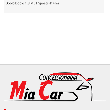
Doblo Doblò 1.3 MJT 5posti N1+iva
S