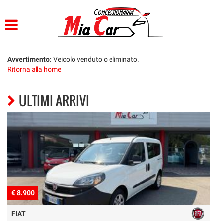
HOME
LISTA VEICOLI
Avvertimento:
Veicolo venduto o eliminato.
Ritorna alla home
ACQUISTIAMO USATO
ULTIMI ARRIVI
ASSISTENZA
CONTATTI
€ 8.900
€
FIAT