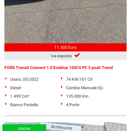
11.500 Euro
iva esposta
FORD Transit Connect 1.5 Ecoblue 100CV PC 5 posti Trend
Usato, 05/2022
74 KW/101 CV
Diesel
Cambio Manuale (6)
1.499 Cm³
135.000 Km
Bianco Pastello
4 Porte
nuova