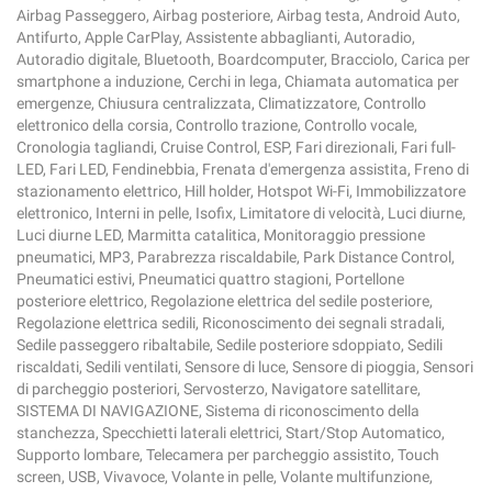
Airbag Passeggero, Airbag posteriore, Airbag testa, Android Auto,
Antifurto, Apple CarPlay, Assistente abbaglianti, Autoradio,
Autoradio digitale, Bluetooth, Boardcomputer, Bracciolo, Carica per
smartphone a induzione, Cerchi in lega, Chiamata automatica per
emergenze, Chiusura centralizzata, Climatizzatore, Controllo
elettronico della corsia, Controllo trazione, Controllo vocale,
Cronologia tagliandi, Cruise Control, ESP, Fari direzionali, Fari full-
LED, Fari LED, Fendinebbia, Frenata d'emergenza assistita, Freno di
stazionamento elettrico, Hill holder, Hotspot Wi-Fi, Immobilizzatore
elettronico, Interni in pelle, Isofix, Limitatore di velocità, Luci diurne,
Luci diurne LED, Marmitta catalitica, Monitoraggio pressione
pneumatici, MP3, Parabrezza riscaldabile, Park Distance Control,
Pneumatici estivi, Pneumatici quattro stagioni, Portellone
posteriore elettrico, Regolazione elettrica del sedile posteriore,
Regolazione elettrica sedili, Riconoscimento dei segnali stradali,
Sedile passeggero ribaltabile, Sedile posteriore sdoppiato, Sedili
riscaldati, Sedili ventilati, Sensore di luce, Sensore di pioggia, Sensori
di parcheggio posteriori, Servosterzo, Navigatore satellitare,
SISTEMA DI NAVIGAZIONE, Sistema di riconoscimento della
stanchezza, Specchietti laterali elettrici, Start/Stop Automatico,
Supporto lombare, Telecamera per parcheggio assistito, Touch
screen, USB, Vivavoce, Volante in pelle, Volante multifunzione,