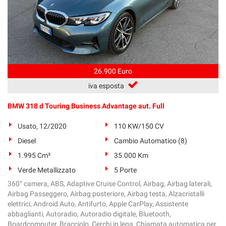
26.900 Euro
iva esposta
BMW 318 d Touring Business Advantage aut. Full
Usato, 12/2020
110 KW/150 CV
Diesel
Cambio Automatico (8)
1.995 Cm³
35.000 Km
Verde Metallizzato
5 Porte
360° camera, ABS, Adaptive Cruise Control, Airbag, Airbag laterali,
Airbag Passeggero, Airbag posteriore, Airbag testa, Alzacristalli
elettrici, Android Auto, Antifurto, Apple CarPlay, Assistente
abbaglianti, Autoradio, Autoradio digitale, Bluetooth,
Boardcomputer, Bracciolo, Cerchi in lega, Chiamata automatica per