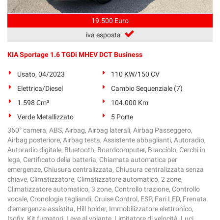
19.500 Euro
iva esposta
KIA Sportage 1.6 TGDi MHEV DCT Business
Usato, 04/2023
110 KW/150 CV
Elettrica/Diesel
Cambio Sequenziale (7)
1.598 Cm³
104.000 Km
Verde Metallizzato
5 Porte
360° camera, ABS, Airbag, Airbag laterali, Airbag Passeggero,
Airbag posteriore, Airbag testa, Assistente abbaglianti, Autoradio,
Autoradio digitale, Bluetooth, Boardcomputer, Bracciolo, Cerchi in
lega, Certificato della batteria, Chiamata automatica per
emergenze, Chiusura centralizzata, Chiusura centralizzata senza
chiave, Climatizzatore, Climatizzatore automatico, 2 zone,
Climatizzatore automatico, 3 zone, Controllo trazione, Controllo
vocale, Cronologia tagliandi, Cruise Control, ESP, Fari LED, Frenata
d'emergenza assistita, Hill holder, Immobilizzatore elettronico,
Isofix, Kit fumatori, Leve al volante, Limitatore di velocità, Luci