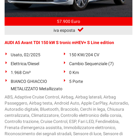
57.900 Euro
iva esposta
AUDI A5 Avant TDI 150 kW S tronic mHEV+ S Line edition
Usato, 02/2025
150 KW/204 CV
Elettrica/Diesel
Cambio Sequenziale (7)
1.968 Cm³
0 Km
BIANCO GHIACCIO
5 Porte
METALIZZATO Metallizzato
ABS, Adaptive Cruise Control, Airbag, Airbag laterali, Airbag
Passeggero, Airbag testa, Android Auto, Apple CarPlay, Autoradio,
Autoradio digitale, Bluetooth, Bracciolo, Cerchi in lega, Chiusura
centralizzata, Climatizzatore, Controllo elettronico della corsia,
Controllo trazione, Cruise Control, ESP, Fari LED, Fendinebbia,
Frenata d'emergenza assistita, Immobilizzatore elettronico,
Riconoscimento dei segnali stradali, Sensore di luce, Sensore di