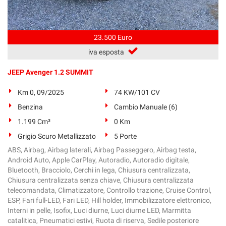
23.500 Euro
iva esposta
JEEP Avenger 1.2 SUMMIT
Km 0, 09/2025
74 KW/101 CV
Benzina
Cambio Manuale (6)
1.199 Cm³
0 Km
Grigio Scuro Metallizzato
5 Porte
ABS, Airbag, Airbag laterali, Airbag Passeggero, Airbag testa,
Android Auto, Apple CarPlay, Autoradio, Autoradio digitale,
Bluetooth, Bracciolo, Cerchi in lega, Chiusura centralizzata,
Chiusura centralizzata senza chiave, Chiusura centralizzata
telecomandata, Climatizzatore, Controllo trazione, Cruise Control,
ESP, Fari full-LED, Fari LED, Hill holder, Immobilizzatore elettronico,
Interni in pelle, Isofix, Luci diurne, Luci diurne LED, Marmitta
catalitica, Pneumatici estivi, Ruota di riserva, Sedile posteriore