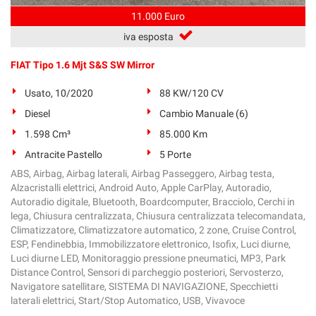
11.000 Euro
iva esposta
FIAT Tipo 1.6 Mjt S&S SW Mirror
Usato, 10/2020
88 KW/120 CV
Diesel
Cambio Manuale (6)
1.598 Cm³
85.000 Km
Antracite Pastello
5 Porte
ABS, Airbag, Airbag laterali, Airbag Passeggero, Airbag testa,
Alzacristalli elettrici, Android Auto, Apple CarPlay, Autoradio,
Autoradio digitale, Bluetooth, Boardcomputer, Bracciolo, Cerchi in
lega, Chiusura centralizzata, Chiusura centralizzata telecomandata,
Climatizzatore, Climatizzatore automatico, 2 zone, Cruise Control,
ESP, Fendinebbia, Immobilizzatore elettronico, Isofix, Luci diurne,
Luci diurne LED, Monitoraggio pressione pneumatici, MP3, Park
Distance Control, Sensori di parcheggio posteriori, Servosterzo,
Navigatore satellitare, SISTEMA DI NAVIGAZIONE, Specchietti
laterali elettrici, Start/Stop Automatico, USB, Vivavoce