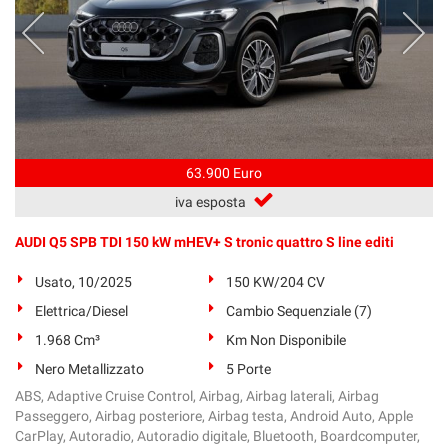
63.900 Euro
iva esposta
AUDI Q5 SPB TDI 150 kW mHEV+ S tronic quattro S line editi
Usato, 10/2025
150 KW/204 CV
Elettrica/Diesel
Cambio Sequenziale (7)
1.968 Cm³
Km Non Disponibile
Nero Metallizzato
5 Porte
ABS, Adaptive Cruise Control, Airbag, Airbag laterali, Airbag
Passeggero, Airbag posteriore, Airbag testa, Android Auto, Apple
CarPlay, Autoradio, Autoradio digitale, Bluetooth, Boardcomputer,