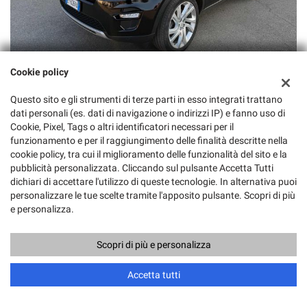
Cookie policy
12.000 Euro
Questo sito e gli strumenti di terze parti in esso integrati trattano
LAND ROVER Discovery Sport 2.2 TD4 HSE
dati personali (es. dati di navigazione o indirizzi IP) e fanno uso di
Cookie, Pixel, Tags o altri identificatori necessari per il
Usato, 03/2015
110 KW/150 CV
funzionamento e per il raggiungimento delle finalità descritte nella
Diesel
Cambio Manuale (6)
cookie policy, tra cui il miglioramento delle funzionalità del sito e la
pubblicità personalizzata. Cliccando sul pulsante Accetta Tutti
2.179 Cm³
172.000 Km
dichiari di accettare l'utilizzo di queste tecnologie. In alternativa puoi
Nero Metallizzato
5 Porte
personalizzare le tue scelte tramite l'apposito pulsante. Scopri di più
ABS, Airbag, Airbag laterali, Airbag Passeggero, Airbag testa,
e personalizza.
Antifurto, Autoradio, Bluetooth, Boardcomputer, Bracciolo, Cerchi in
lega, Chiusura centralizzata, Chiusura centralizzata senza chiave,
Scopri di più e personalizza
Climatizzatore, Controllo trazione, Cruise Control, ESP, Fari bi-Xeno,
Fari Xenon, Fendinebbia, Frenata d'emergenza assistita, Hill holder,
Accetta tutti
Immobilizzatore elettronico, Interni in pelle, Isofix, Limitatore di
velocità, Luci diurne, Pacchetto sportivo, Regolazione elettrica sedili,
Sedili riscaldati, Sensore di luce, Sensore di pioggia, Sensori di