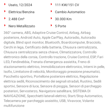
Usato, 12/2024
111 KW/151 CV
Elettrica/Benzina
Cambio Automatico
2.488 Cm³
30.000 Km
Nero Metallizzato
5 Porte
360° camera, ABS, Adaptive Cruise Control, Airbag, Airbag
posteriore, Android Auto, Apple CarPlay, Autoradio, Autoradio
digitale, Blind spot monitor, Bluetooth, Boardcomputer, Bracciolo,
Cerchi in lega, Certificato della batteria, Chiusura centralizzata,
Chiusura centralizzata senza chiave, Climatizzatore, Controllo
elettronico della corsia, Controllo trazione, Cruise Control, ESP, Fari
LED, Fendinebbia, Frenata d'emergenza assistita, Freno di
stazionamento elettrico, Immobilizzatore elettronico, Interni in pelle,
Isofix, Limitatore di velocità, Monitoraggio pressione pneumatici,
Pacchetto sportivo, Portellone posteriore elettrico, Regolazione
elettrica sedili, Riconoscimento dei segnali stradali, Ruotino, Sedili
sportivi, Sensore di luce, Sensore di pioggia, Sensori di parcheggio
posteriori, Servosterzo, Navigatore satellitare, SISTEMA DI
NAVIGAZIONE, Specchietti laterali elettrici, Start/Stop Automatico,
Telecamera per parcheggio assistito, USB, Vivavoce, Volante
multifunzione