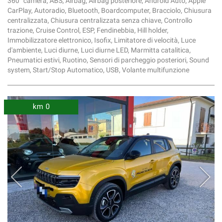
360° camera, ABS, Airbag, Airbag posteriore, Android Auto, Apple
CarPlay, Autoradio, Bluetooth, Boardcomputer, Bracciolo, Chiusura
centralizzata, Chiusura centralizzata senza chiave, Controllo
trazione, Cruise Control, ESP, Fendinebbia, Hill holder,
Immobilizzatore elettronico, Isofix, Limitatore di velocità, Luce
d'ambiente, Luci diurne, Luci diurne LED, Marmitta catalitica,
Pneumatici estivi, Ruotino, Sensori di parcheggio posteriori, Sound
system, Start/Stop Automatico, USB, Volante multifunzione
km 0