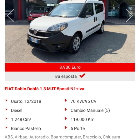
8.900 Euro
iva esposta
FIAT Doblo Doblò 1.3 MJT 5posti N1+iva
Usato, 12/2018
70 KW/95 CV
Diesel
Cambio Manuale (5)
1.248 Cm³
119.000 Km
Bianco Pastello
5 Porte
ABS, Airbag, Autoradio, Boardcomputer, Bracciolo, Chiusura