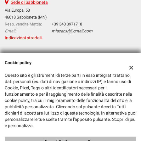
Sede di Sabbioneta
Via Europa, 53
46018 Sabbioneta (MN)
Resp. vendite Mattia:
+39 340 0971718
Email:
miacar.srl@gmail.com
Indicazioni stradali
Dati fiscali:
Cookie policy
Mia Car S.R.L.
Via Europa, 53, 46018, Sabbioneta (MN)
Questo sito e gli strumenti di terze parti in esso integrati trattano
C.F/P.IVA:
02526610205
dati personali (es. dati di navigazione o indirizzi IP) e fanno uso di
Registro delle imprese:
MN
Cookie, Pixel, Tags o altri identificatori necessari per il
funzionamento e per il raggiungimento delle finalità descritte nella
cookie policy, tra cui il miglioramento delle funzionalità del sito e la
pubblicità personalizzata. Cliccando sul pulsante Accetta Tutti
dichiari di accettare l'utilizzo di queste tecnologie. In alternativa puoi
personalizzare le tue scelte tramite l'apposito pulsante. Scopri di più
e personalizza.