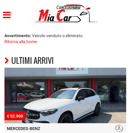
HOME
LISTA VEICOLI
Avvertimento:
Veicolo venduto o eliminato.
Ritorna alla home
ACQUISTIAMO USATO
ULTIMI ARRIVI
ASSISTENZA
CONTATTI
€ 52.900
€
MERCEDES-BENZ