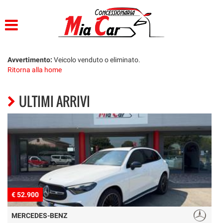
HOME
LISTA VEICOLI
Avvertimento:
Veicolo venduto o eliminato.
Ritorna alla home
ACQUISTIAMO USATO
ULTIMI ARRIVI
ASSISTENZA
CONTATTI
€ 8.900
FIAT