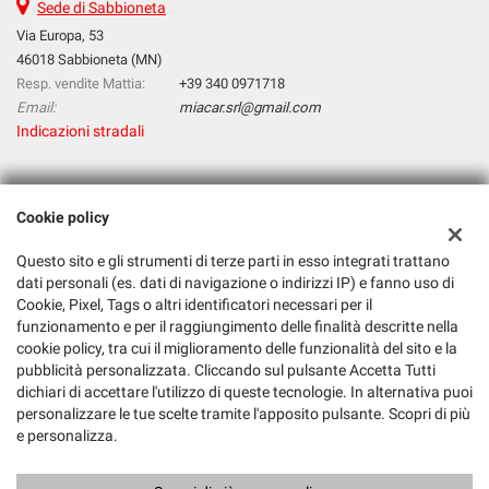
Sede di Sabbioneta
Via Europa, 53
46018 Sabbioneta (MN)
Resp. vendite Mattia:
+39 340 0971718
Email:
miacar.srl@gmail.com
Indicazioni stradali
Dati fiscali:
Cookie policy
Mia Car S.R.L.
Via Europa, 53, 46018, Sabbioneta (MN)
Questo sito e gli strumenti di terze parti in esso integrati trattano
C.F/P.IVA:
02526610205
dati personali (es. dati di navigazione o indirizzi IP) e fanno uso di
Registro delle imprese:
MN
Cookie, Pixel, Tags o altri identificatori necessari per il
funzionamento e per il raggiungimento delle finalità descritte nella
cookie policy, tra cui il miglioramento delle funzionalità del sito e la
pubblicità personalizzata. Cliccando sul pulsante Accetta Tutti
dichiari di accettare l'utilizzo di queste tecnologie. In alternativa puoi
personalizzare le tue scelte tramite l'apposito pulsante. Scopri di più
e personalizza.