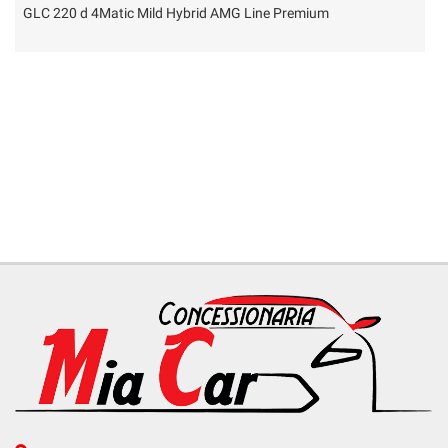
Premium
Doblo Doblò 1.3 MJT 5posti N1+iva