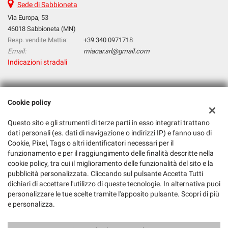
Sede di Sabbioneta
Via Europa, 53
46018 Sabbioneta (MN)
Resp. vendite Mattia:
+39 340 0971718
Email:
miacar.srl@gmail.com
Indicazioni stradali
Dati fiscali:
Cookie policy
Mia Car S.R.L.
Via Europa, 53, 46018, Sabbioneta (MN)
Questo sito e gli strumenti di terze parti in esso integrati trattano
C.F/P.IVA:
02526610205
dati personali (es. dati di navigazione o indirizzi IP) e fanno uso di
Registro delle imprese:
MN
Cookie, Pixel, Tags o altri identificatori necessari per il
funzionamento e per il raggiungimento delle finalità descritte nella
cookie policy, tra cui il miglioramento delle funzionalità del sito e la
pubblicità personalizzata. Cliccando sul pulsante Accetta Tutti
dichiari di accettare l'utilizzo di queste tecnologie. In alternativa puoi
personalizzare le tue scelte tramite l'apposito pulsante. Scopri di più
e personalizza.