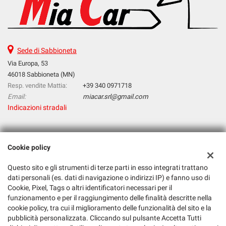
Sede di Sabbioneta
Via Europa, 53
46018 Sabbioneta (MN)
Resp. vendite Mattia:
+39 340 0971718
Email:
miacar.srl@gmail.com
Indicazioni stradali
Dati fiscali:
Cookie policy
Mia Car S.R.L.
Via Europa, 53, 46018, Sabbioneta (MN)
Questo sito e gli strumenti di terze parti in esso integrati trattano
C.F/P.IVA:
02526610205
dati personali (es. dati di navigazione o indirizzi IP) e fanno uso di
Registro delle imprese:
MN
Cookie, Pixel, Tags o altri identificatori necessari per il
funzionamento e per il raggiungimento delle finalità descritte nella
cookie policy, tra cui il miglioramento delle funzionalità del sito e la
pubblicità personalizzata. Cliccando sul pulsante Accetta Tutti